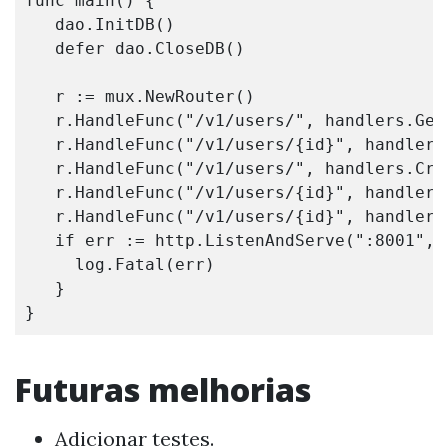
func
main
()
{
dao
.
InitDB
()
defer
dao
.
CloseDB
()
r
:=
mux
.
NewRouter
()
r
.
HandleFunc
(
"/v1/users/"
,
handlers
.
Get
r
.
HandleFunc
(
"/v1/users/{id}"
,
handlers
r
.
HandleFunc
(
"/v1/users/"
,
handlers
.
Cre
r
.
HandleFunc
(
"/v1/users/{id}"
,
handlers
r
.
HandleFunc
(
"/v1/users/{id}"
,
handlers
if
err
:=
http
.
ListenAndServe
(
":8001"
,
log
.
Fatal
(
err
)
}
}
Futuras melhorias
Adicionar testes.