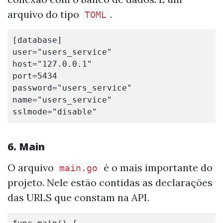
arquivo do tipo
.
TOML
[database]
user
=
"users_service"
host
=
"127.0.0.1"
port
=
5434
password
=
"users_service"
name
=
"users_service"
sslmode
=
"disable"
6. Main
O arquivo
é o mais importante do
main.go
projeto. Nele estão contidas as declarações
das URLS que constam na API.