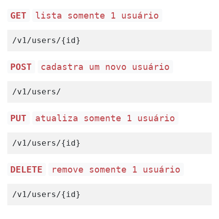
GET
lista somente 1 usuário
/
v1
/
users
/
{
id
}
POST
cadastra um novo usuário
/
v1
/
users
/
PUT
atualiza somente 1 usuário
/
v1
/
users
/
{
id
}
DELETE
remove somente 1 usuário
/
v1
/
users
/
{
id
}