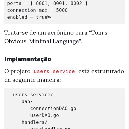
ports
=
[
8001
,
8001
,
8002
]
connection_max
=
5000
enabled
=
true

Trata-se de um acrônimo para “Tom’s
Obvious, Minimal Language”.
Implementação
O projeto
está estruturado
users_service
da seguinte maneira:
users_service
/
dao
/
connectionDAO
.
go
userDAO
.
go
handlers
/