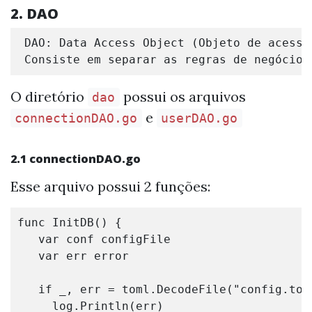
2. DAO
 DAO: Data Access Object (Objeto de acesso 
O diretório
possui os arquivos
dao
e
connectionDAO.go
userDAO.go
2.1
connectionDAO.go
Esse arquivo possui 2 funções:
func
InitDB
()
{
var
conf
configFile
var
err
error
if
_
,
err
=
toml
.
DecodeFile
(
"config.tom
log
.
Println
(
err
)