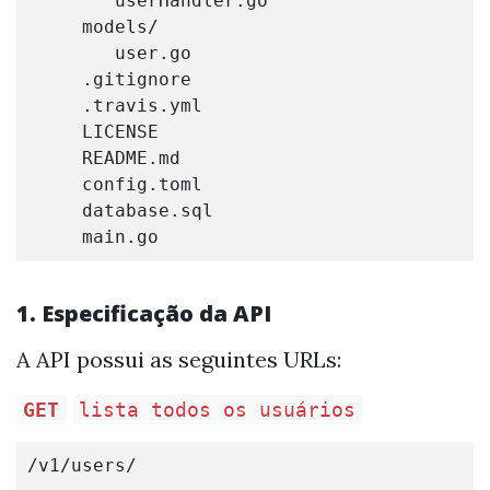
userHandler
.
go
models
/
user
.
go
.
gitignore
.
travis
.
yml
LICENSE
README
.
md
config
.
toml
database
.
sql
main
.
go
1. Especificação da API
A API possui as seguintes URLs:
GET
lista todos os usuários
/
v1
/
users
/