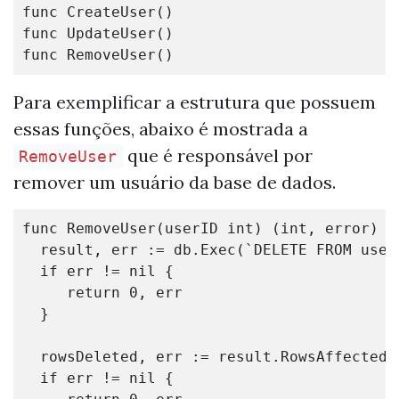
func
CreateUser
()
func
UpdateUser
()
func
RemoveUser
()
Para exemplificar a estrutura que possuem
essas funções, abaixo é mostrada a
que é responsável por
RemoveUser
remover um usuário da base de dados.
func
RemoveUser
(
userID
int
)
(
int
,
error
)
{
result
,
err
:=
db
.
Exec
(
`DELETE FROM user
if
err
!=
nil
{
return
0
,
err
}
rowsDeleted
,
err
:=
result
.
RowsAffected
(
if
err
!=
nil
{