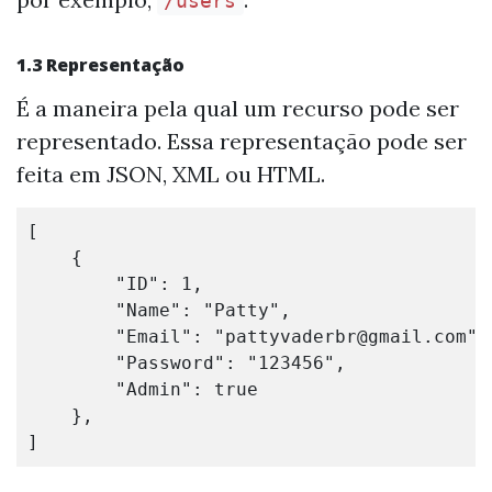
/users
1.3 Representação
É a maneira pela qual um recurso pode ser
representado. Essa representação pode ser
feita em JSON, XML ou HTML.
[

    {

        "ID": 1,

        "Name": "Patty",

        "Email": "
pattyvaderbr@gmail.com
",

        "Password": "123456",

        "Admin": true

    },
