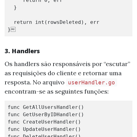
return
0
,
err
}
return
int
(
rowsDeleted
),
err
}

3. Handlers
Os handlers são responsáveis por “escutar”
as requisições do cliente e retornar uma
resposta. No arquivo
userHandler.go
encontram-se as seguintes funções:
func
GetAllUsersHandler
()
func
GetUserByIDHandler
()
func
CreateUserHandler
()
func
UpdateUserHandler
()
func
DeleteUserHandler
()