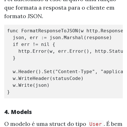
que formata a resposta para o cliente em
formato JSON.
func
FormatResponseToJSON
(
w
http
.
ResponseW
json
,
err
:=
json
.
Marshal
(
response
)
if
err
!=
nil
{
http
.
Error
(
w
,
err
.
Error
(),
http
.
Status
}
w
.
Header
()
.
Set
(
"Content-Type"
,
"applicat
w
.
WriteHeader
(
statusCode
)
w
.
Write
(
json
)
}
4. Models
O modelo é uma struct do tipo
. É bem
User