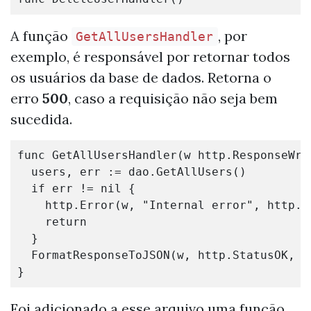
A função
, por
GetAllUsersHandler
exemplo, é responsável por retornar todos
os usuários da base de dados. Retorna o
erro
500
, caso a requisição não seja bem
sucedida.
func
GetAllUsersHandler
(
w
http
.
ResponseWri
users
,
err
:=
dao
.
GetAllUsers
()
if
err
!=
nil
{
http
.
Error
(
w
,
"Internal error"
,
http
.
S
return
}
FormatResponseToJSON
(
w
,
http
.
StatusOK
,
u
}
Foi adicionado a esse arquivo uma função