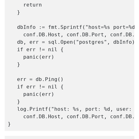
return
}
dbInfo
:=
fmt
.
Sprintf
(
"host=%s port=%d 
conf
.
DB
.
Host
,
conf
.
DB
.
Port
,
conf
.
DB
.
U
db
,
err
=
sql
.
Open
(
"postgres"
,
dbInfo
)
if
err
!=
nil
{
panic
(
err
)
}
err
=
db
.
Ping
()
if
err
!=
nil
{
panic
(
err
)
}
log
.
Printf
(
"host: %s, port: %d, user: %
conf
.
DB
.
Host
,
conf
.
DB
.
Port
,
conf
.
DB
.
U
}